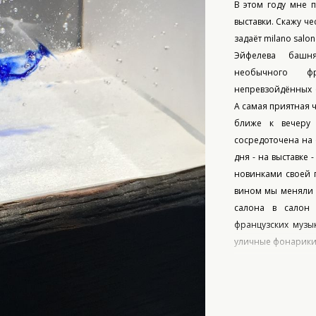
В этом году мне п
выставки. Скажу че
задаёт milano salon
Эйфелева башн
необычного ф
непревзойдённых 
А самая приятная 
ближе к вечеру
сосредоточена на 
дня - на выставке 
новинками своей п
вином мы меняли 
салона в салон
французских музы
уличные фонарики