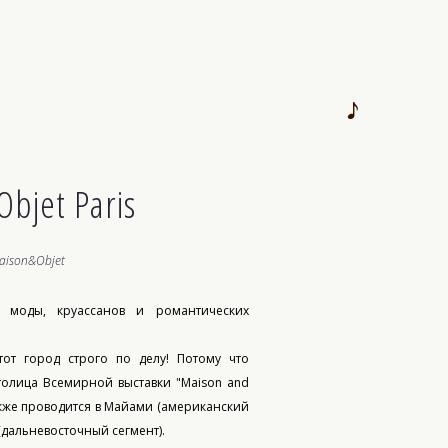
bjet Paris
ison&Objet
 моды, круассанов и романтических
от город строго по делу! Потому что
толица Всемирной выставки "Maison and
также проводится в Майами (американский
 (дальневосточный сегмент).