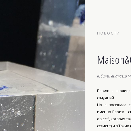
НОВОСТИ
Maison&O
Юбилей выставки Ma
Париж - столица
свиданий
Но я посещала эт
именно Париж - с
object", которая 
сегмент) и в Токио