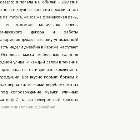
овезло: я попала на юбилей - 20-летие
стно: все крупные выставки похожи, и тон
e del mobile, но всё же французская речь,
я и огромное количество очень
ранцузского декора и работы
флористов делают выставку уникальной!
часть недели дизайна в Париже наступает
 Основная масса мебельных салонов
одной улице. И каждый салон в течение
- приглашает в гости для ознакомления с
родукции. Все вкусно кормят, бокалы с
как перчатки: мелкими перебежками из
 под сопровождение музыки уличных
кантов)) И только невероятной красоты
 напоминали нам о дизайне!