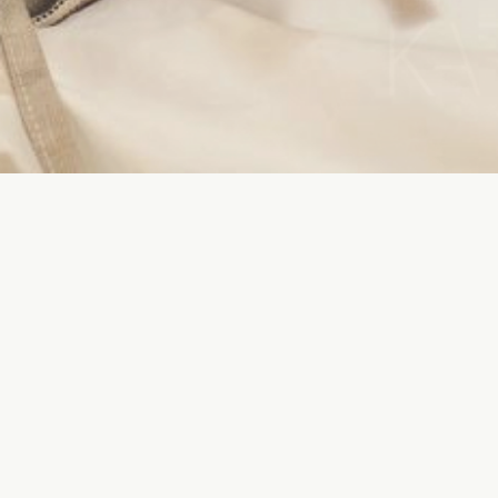
НОВОСТИ
100% женская квартира
площадью 55 метров
Квартира, о которой сегодня пойдёт речь — отличный пример
компромисса между «рацио» и по-девичьи нежной красотой.